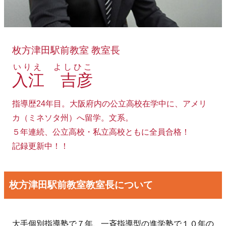
枚方津田駅前教室 教室長
いりえ よしひこ
入江 吉彦
指導歴24年目。大阪府内の公立高校在学中に、アメリ
カ（ミネソタ州）へ留学。文系。
５年連続、公立高校・私立高校ともに全員合格！
記録更新中！！
枚方津田駅前教室教室長について
大手個別指導塾で７年、一斉指導型の進学塾で１０年の